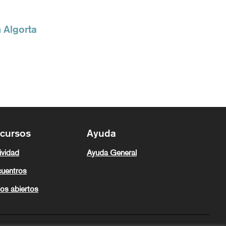
 Algorta
cursos
Ayuda
ividad
Ayuda General
uentros
os abiertos