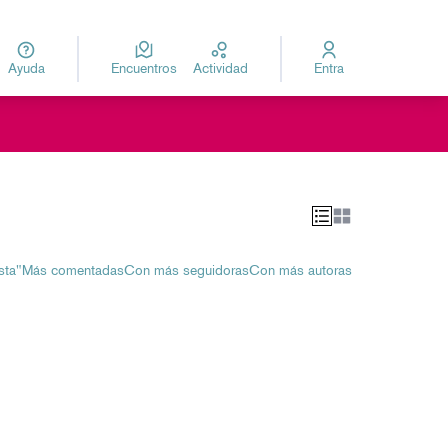
Ayuda
Encuentros
Actividad
Entra
za
Elegir el idioma
sta"
Más comentadas
Con más seguidoras
Con más autoras