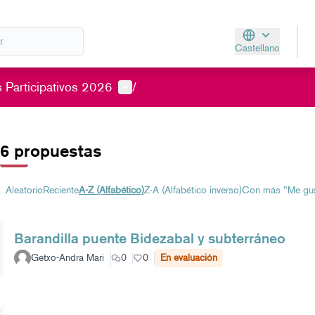
Castellano
Aukeratu hizkunt
Menú de usuario
 Participativos 2026
/
6 propuestas
Aleatorio
Reciente
A-Z (Alfabético)
Z-A (Alfabético inverso)
Con más "Me gu
Barandilla puente Bidezabal y subterráneo
Getxo-Andra Mari
0
0
En evaluación