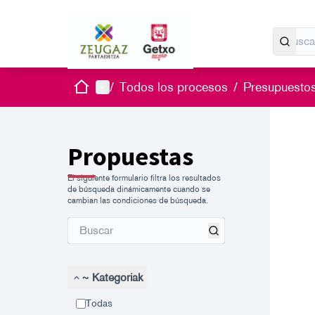
Inicio
Menú principal
/
Todos los procesos
/
Presupuestos
Propuestas
El siguiente formulario filtra los resultados
de búsqueda dinámicamente cuando se
cambian las condiciones de búsqueda.
~ Kategoriak
Todas