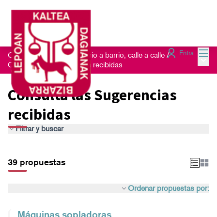
Menú
Entra
Getxo Txukun 2021 - Barrio a barrio, calle a calle
/
Menú 
Consulta las Sugerencias recibidas
Consulta las Sugerencias
recibidas
Filtrar y buscar
39 propuestas
Ordenar propuestas por:
Máquinas sopladoras