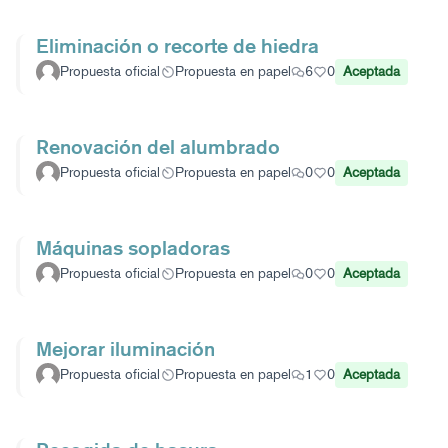
Eliminación o recorte de hiedra
Propuesta oficial
Propuesta en papel
6
0
Aceptada
Renovación del alumbrado
Propuesta oficial
Propuesta en papel
0
0
Aceptada
Máquinas sopladoras
Propuesta oficial
Propuesta en papel
0
0
Aceptada
Mejorar iluminación
Propuesta oficial
Propuesta en papel
1
0
Aceptada