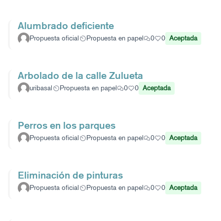
Alumbrado deficiente
Propuesta oficial
Propuesta en papel
0
0
Aceptada
Arbolado de la calle Zulueta
uribasal
Propuesta en papel
0
0
Aceptada
Perros en los parques
Propuesta oficial
Propuesta en papel
0
0
Aceptada
Eliminación de pinturas
Propuesta oficial
Propuesta en papel
0
0
Aceptada