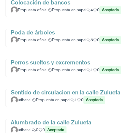
Colocación de bancos
Propuesta oficial
Propuesta en papel
4
0
Aceptada
Poda de árboles
Propuesta oficial
Propuesta en papel
5
0
Aceptada
Perros sueltos y excrementos
Propuesta oficial
Propuesta en papel
1
0
Aceptada
Sentido de circulacion en la calle Zulueta
uribasal
Propuesta en papel
1
0
Aceptada
Alumbrado de la calle Zulueta
uribasal
0
0
Aceptada