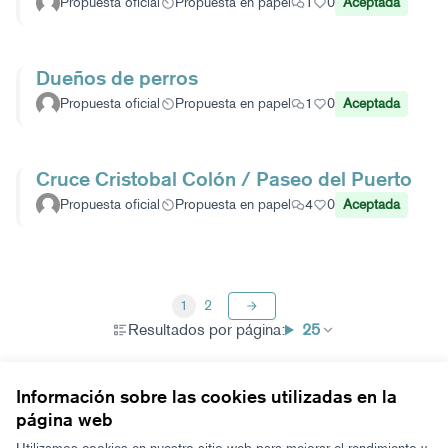
Propuesta oficial
Propuesta en papel
1
0
Aceptada
Dueños de perros
Propuesta oficial
Propuesta en papel
1
0
Aceptada
Cruce Cristobal Colón / Paseo del Puerto
Propuesta oficial
Propuesta en papel
4
0
Aceptada
1
2
Resultados por página:
25
Información sobre las cookies utilizadas en la
página web
Términos y condiciones de uso
Configuración de cookies