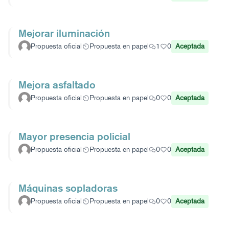
Mejorar iluminación
Propuesta oficial
Propuesta en papel
1
0
Aceptada
Mejora asfaltado
Propuesta oficial
Propuesta en papel
0
0
Aceptada
Mayor presencia policial
Propuesta oficial
Propuesta en papel
0
0
Aceptada
Máquinas sopladoras
Propuesta oficial
Propuesta en papel
0
0
Aceptada