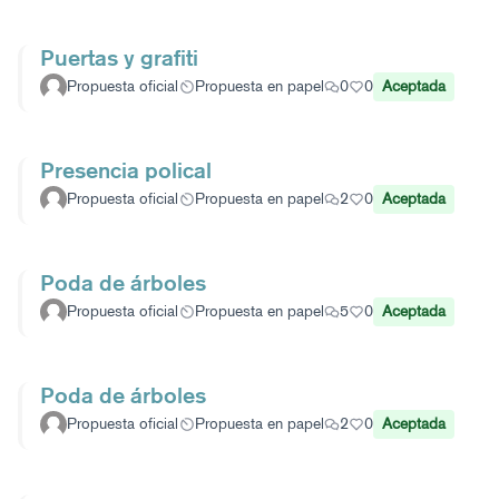
Puertas y grafiti
Propuesta oficial
Propuesta en papel
0
0
Aceptada
Presencia polical
Propuesta oficial
Propuesta en papel
2
0
Aceptada
Poda de árboles
Propuesta oficial
Propuesta en papel
5
0
Aceptada
Poda de árboles
Propuesta oficial
Propuesta en papel
2
0
Aceptada