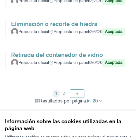
Propuesta oficial
Propuesta en papel
2
0
Aceptada
Eliminación o recorte de hiedra
Propuesta oficial
Propuesta en papel
6
0
Aceptada
Retirada del contenedor de vidrio
Propuesta oficial
Propuesta en papel
0
0
Aceptada
1
2
Resultados por página:
25
Información sobre las cookies utilizadas en la
página web
Términos y condiciones de uso
Configuración de cookies