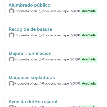
Alumbrado público
Propuesta oficial
Propuesta en papel
0
0
Aceptada
Recogida de basura
Propuesta oficial
Propuesta en papel
0
0
Aceptada
Mejorar iluminación
Propuesta oficial
Propuesta en papel
1
0
Aceptada
Máquinas sopladoras
Propuesta oficial
Propuesta en papel
0
0
Aceptada
Avenida del Ferrocarril