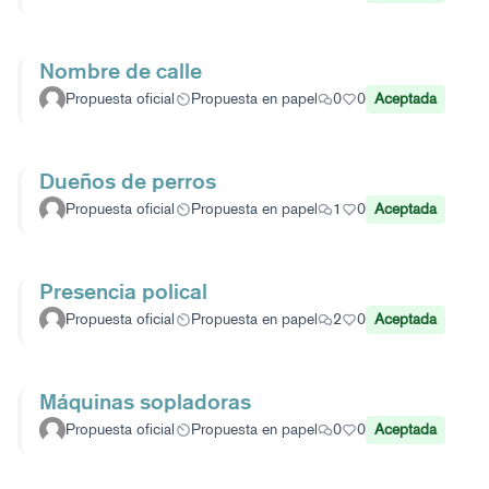
Nombre de calle
Propuesta oficial
Propuesta en papel
0
0
Aceptada
Dueños de perros
Propuesta oficial
Propuesta en papel
1
0
Aceptada
Presencia polical
Propuesta oficial
Propuesta en papel
2
0
Aceptada
Máquinas sopladoras
Propuesta oficial
Propuesta en papel
0
0
Aceptada