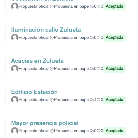
Propuesta oficial
Propuesta en papel
0
0
Aceptada
Iluminación calle Zulueta
Propuesta oficial
Propuesta en papel
0
0
Aceptada
Acacias en Zulueta
Propuesta oficial
Propuesta en papel
0
0
Aceptada
Edificio Estación
Propuesta oficial
Propuesta en papel
1
0
Aceptada
Mayor presencia policial
Propuesta oficial
Propuesta en papel
0
0
Aceptada