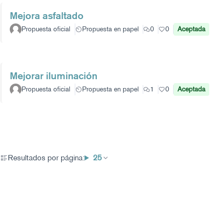
Mejora asfaltado
Propuesta oficial
Propuesta en papel
0
0
Aceptada
Mejorar iluminación
Propuesta oficial
Propuesta en papel
1
0
Aceptada
Resultados por página:
25