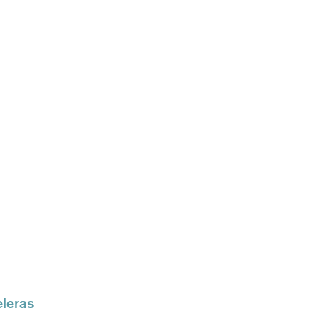
leras