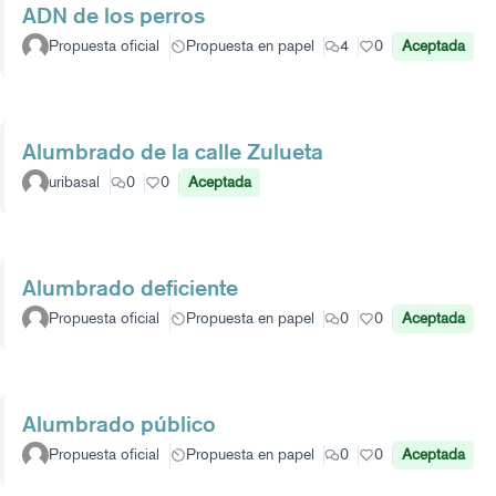
ADN de los perros
Propuesta oficial
Propuesta en papel
4
0
Aceptada
Alumbrado de la calle Zulueta
uribasal
0
0
Aceptada
Alumbrado deficiente
Propuesta oficial
Propuesta en papel
0
0
Aceptada
Alumbrado público
Propuesta oficial
Propuesta en papel
0
0
Aceptada