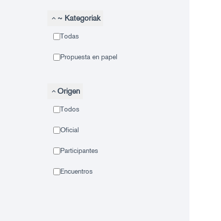
~ Kategoriak
Todas
Propuesta en papel
Origen
Todos
Oficial
Participantes
Encuentros