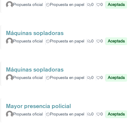
Propuesta oficial
Propuesta en papel
0
0
Aceptada
Máquinas sopladoras
Propuesta oficial
Propuesta en papel
0
0
Aceptada
Máquinas sopladoras
Propuesta oficial
Propuesta en papel
0
0
Aceptada
Mayor presencia policial
Propuesta oficial
Propuesta en papel
0
0
Aceptada