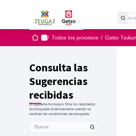
Inicio
Menú principal
/
Todos los procesos
/
Getxo Txukun 
Consulta las
Sugerencias
recibidas
El siguiente formulario filtra los resultados
de búsqueda dinámicamente cuando se
cambian las condiciones de búsqueda.