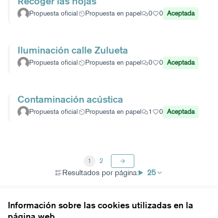
Recoger las hojas
Propuesta oficial
Propuesta en papel
0
0
Aceptada
Iluminación calle Zulueta
Propuesta oficial
Propuesta en papel
0
0
Aceptada
Contaminación acústica
Propuesta oficial
Propuesta en papel
1
0
Aceptada
1
2
Resultados por página:
25
Información sobre las cookies utilizadas en la
página web