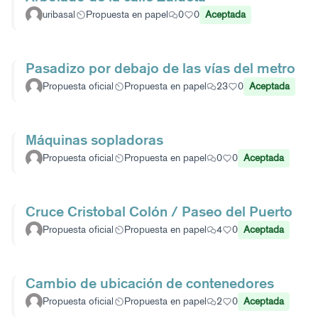
uribasal
Propuesta en papel
0
0
Aceptada
Pasadizo por debajo de las vías del metro
Propuesta oficial
Propuesta en papel
23
0
Aceptada
Máquinas sopladoras
Propuesta oficial
Propuesta en papel
0
0
Aceptada
Cruce Cristobal Colón / Paseo del Puerto
Propuesta oficial
Propuesta en papel
4
0
Aceptada
Cambio de ubicación de contenedores
Propuesta oficial
Propuesta en papel
2
0
Aceptada