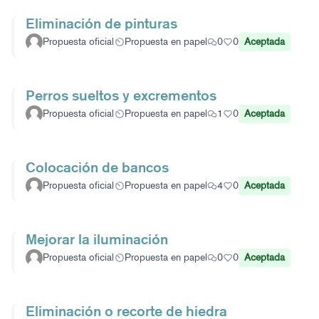
Eliminación de pinturas
Propuesta oficial
Propuesta en papel
0
0
Aceptada
Perros sueltos y excrementos
Propuesta oficial
Propuesta en papel
1
0
Aceptada
Colocación de bancos
Propuesta oficial
Propuesta en papel
4
0
Aceptada
Mejorar la iluminación
Propuesta oficial
Propuesta en papel
0
0
Aceptada
Eliminación o recorte de hiedra