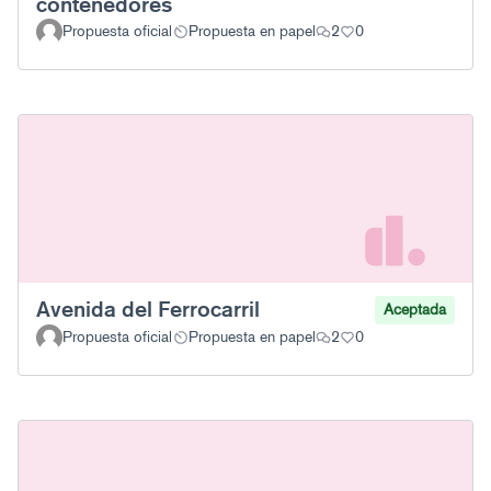
contenedores
Propuesta oficial
Propuesta en papel
2
0
Avenida del Ferrocarril
Aceptada
Propuesta oficial
Propuesta en papel
2
0