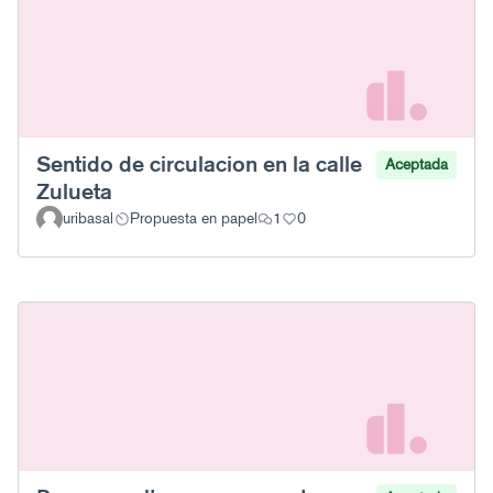
Sentido de circulacion en la calle
Aceptada
Zulueta
uribasal
Propuesta en papel
1
0