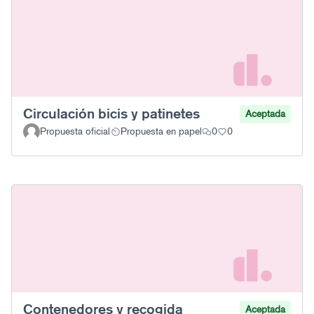
Circulación bicis y patinetes
Aceptada
Propuesta oficial
Propuesta en papel
0
0
Contenedores y recogida
Aceptada