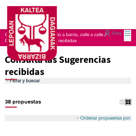
Menú
Entra
Getxo Txukun 2021 - Barrio a barrio, calle a calle
/
Menú 
Consulta las Sugerencias recibidas
Consulta las Sugerencias
recibidas
Filtrar y buscar
38 propuestas
Ordenar propuestas por: