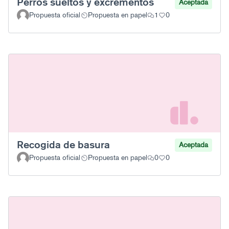
Perros sueltos y excrementos
Aceptada
Propuesta oficial
Propuesta en papel
1
0
Recogida de basura
Aceptada
Propuesta oficial
Propuesta en papel
0
0