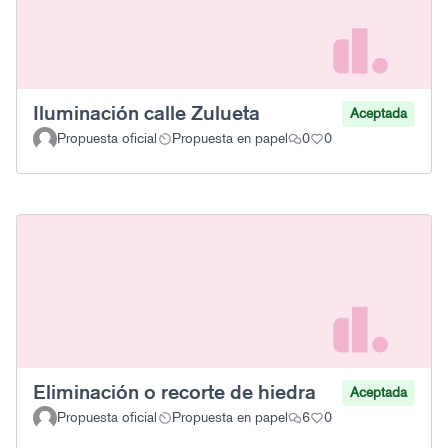
Iluminación calle Zulueta
Aceptada
Propuesta oficial
Propuesta en papel
0
0
Eliminación o recorte de hiedra
Aceptada
Propuesta oficial
Propuesta en papel
6
0