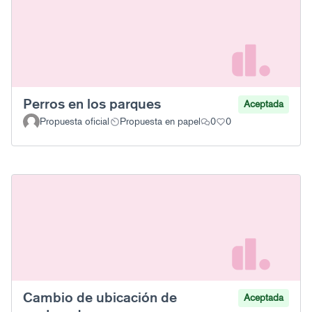
Perros en los parques
Aceptada
Propuesta oficial
Propuesta en papel
0
0
Cambio de ubicación de
Aceptada