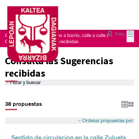
Menú
Entra
Getxo Txukun 2021 - Barrio a barrio, calle a calle
/
Menú 
Consulta las Sugerencias recibidas
Consulta las Sugerencias
recibidas
Filtrar y buscar
38 propuestas
Ordenar propuestas por:
Sentido de circulacion en la calle Zulueta