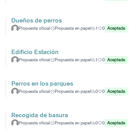
Dueños de perros
Propuesta oficial
Propuesta en papel
1
0
Aceptada
Edificio Estación
Propuesta oficial
Propuesta en papel
1
0
Aceptada
Perros en los parques
Propuesta oficial
Propuesta en papel
0
0
Aceptada
Recogida de basura
Propuesta oficial
Propuesta en papel
0
0
Aceptada