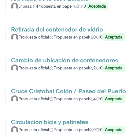
uribasal
Propuesta en papel
0
0
Aceptada
Retirada del contenedor de vidrio
Propuesta oficial
Propuesta en papel
0
0
Aceptada
Cambio de ubicación de contenedores
Propuesta oficial
Propuesta en papel
2
0
Aceptada
Cruce Cristobal Colón / Paseo del Puerto
Propuesta oficial
Propuesta en papel
4
0
Aceptada
Circulación bicis y patinetes
Propuesta oficial
Propuesta en papel
0
0
Aceptada