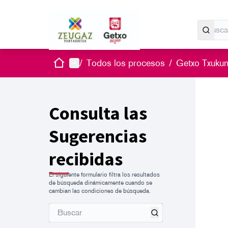
Inicio
Menú principal
/
Todos los procesos
/
Getxo Txukun 
Consulta las
Sugerencias
recibidas
El siguiente formulario filtra los resultados
de búsqueda dinámicamente cuando se
cambian las condiciones de búsqueda.