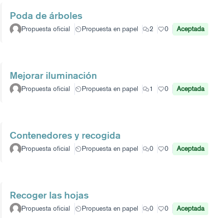
Poda de árboles
Propuesta oficial
Propuesta en papel
2
0
Aceptada
Mejorar iluminación
Propuesta oficial
Propuesta en papel
1
0
Aceptada
Contenedores y recogida
Propuesta oficial
Propuesta en papel
0
0
Aceptada
Recoger las hojas
Propuesta oficial
Propuesta en papel
0
0
Aceptada