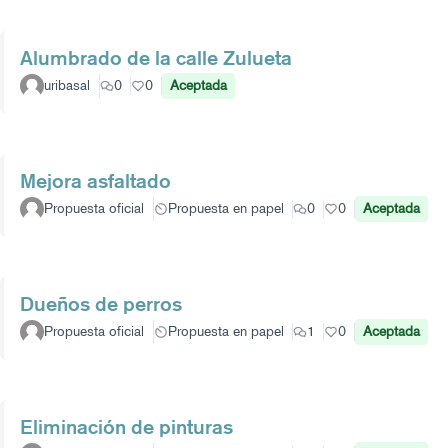
Alumbrado de la calle Zulueta
uribasal
0
0
Aceptada
Mejora asfaltado
Propuesta oficial
Propuesta en papel
0
0
Aceptada
Dueños de perros
Propuesta oficial
Propuesta en papel
1
0
Aceptada
Eliminación de pinturas