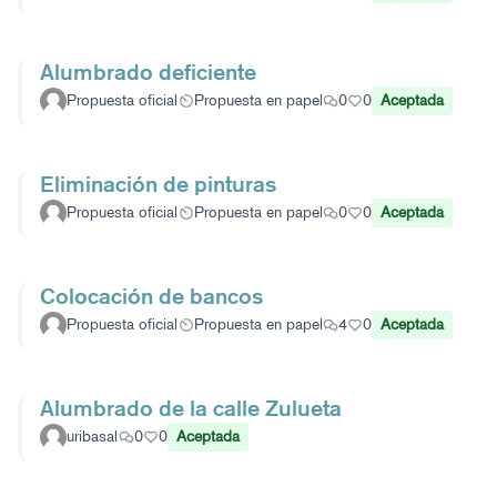
Alumbrado deficiente
Propuesta oficial
Propuesta en papel
0
0
Aceptada
Eliminación de pinturas
Propuesta oficial
Propuesta en papel
0
0
Aceptada
Colocación de bancos
Propuesta oficial
Propuesta en papel
4
0
Aceptada
Alumbrado de la calle Zulueta
uribasal
0
0
Aceptada