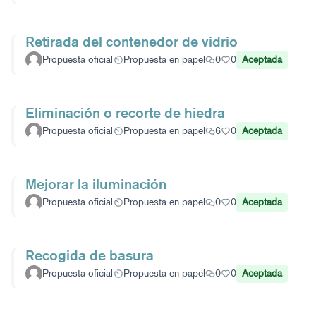
Retirada del contenedor de vidrio
Propuesta oficial
Propuesta en papel
0
0
Aceptada
Eliminación o recorte de hiedra
Propuesta oficial
Propuesta en papel
6
0
Aceptada
Mejorar la iluminación
Propuesta oficial
Propuesta en papel
0
0
Aceptada
Recogida de basura
Propuesta oficial
Propuesta en papel
0
0
Aceptada