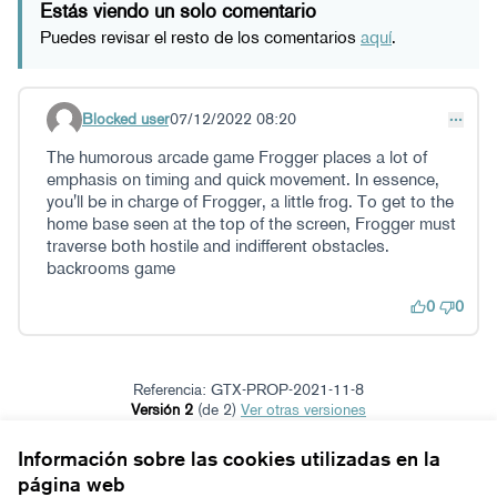
Estás viendo un solo comentario
Puedes revisar el resto de los comentarios
aquí
.
Blocked user
07/12/2022 08:20
Comentario 42
The humorous arcade game Frogger places a lot of
emphasis on timing and quick movement. In essence,
you'll be in charge of Frogger, a little frog. To get to the
home base seen at the top of the screen, Frogger must
traverse both hostile and indifferent obstacles.
backrooms game
0
0
Referencia: GTX-PROP-2021-11-8
Versión 2
(de 2)
ver otras versiones
Verificar huella digital
Información sobre las cookies utilizadas en la
página web
Términos y condiciones de uso