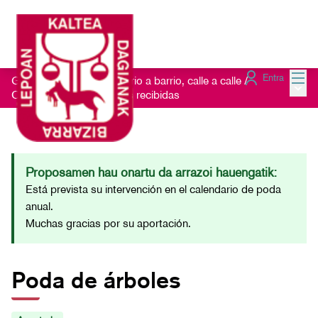
Menú
Entra
Getxo Txukun 2021 - Barrio a barrio, calle a calle
/
Menú 
Consulta las Sugerencias recibidas
Proposamen hau onartu da arrazoi hauengatik:
Está prevista su intervención en el calendario de poda
anual.
Muchas gracias por su aportación.
Poda de árboles