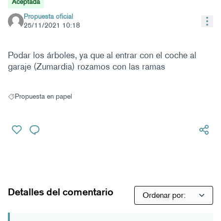
Aceptada
Propuesta oficial
Con
25/11/2021 10:18
Podar los árboles, ya que al entrar con el coche al
garaje (Zumardia) rozamos con las ramas
Propuesta en papel
Resultados al filtrar por: Propuesta en papel
Detalles del comentario