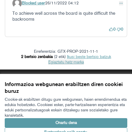
Blocked user
26/11/2022 04:12
Iruzkindu 31
To achieve well across the board is quite difficult the
backrooms
0
0
Erreferentzia: GTX-PROP-2021-11-1
2 bertsio zenbakia
(2 etik)
ikusi beste bertsio batzuk
Egiaztatu hatz-marka
Zerbitzuaren baldintzak
Informazioa webgunean erabiltzen diren cookiei
Cookien konfigurazioa
Zeugaz Xen
Zeugaz Facebooken
Zeugaz Instagramen
Zeugaz YouTuben
Zeugaz GitHuben
buruz
(Kanpoko esteka)
(Kanpoko esteka)
(Kanpoko esteka)
(Kanpoko esteka)
(Kanpoko esteka)
Cookie-ak erabiltzen ditugu gure webgunean, haien errendimendua eta
Euskara
Aukeratu hizkuntza
Elegir el idioma
edukia hobetzeko. Cookieei esker, parte-hartzailearen esperientzia eta
eduki pertsonalizatuagoak eskain ditzakegu sare sozialetako gure
kanaletatik.
Onartu dena
Made with ❤️