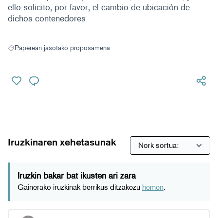
ello solicito, por favor, el cambio de ubicación de
dichos contenedores
Paperean jasotako proposamena
Paperean jasotako proposamena hautaketaren emaitzak
Iruzkinaren xehetasunak
Iruzkin bakar bat ikusten ari zara
Gainerako iruzkinak berrikus ditzakezu
hemen­
.