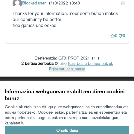
Blocked user
11/10/2022 10:48
Iruzkindu 24
Thanks for your information. Your contribution makes
our community be better.
free games unblocked
0
0
Erreferentzia: GTX-PROP-2021-11-1
2 bertsio zenbakia
(2 etik)
ikusi beste bertsio batzuk
Egiaztatu hatz-marka
Zerbitzuaren baldintzak
Informazioa webgunean erabiltzen diren cookiei
Cookien konfigurazioa
Zeugaz Xen
Zeugaz Facebooken
Zeugaz Instagramen
Zeugaz YouTuben
Zeugaz GitHuben
buruz
(Kanpoko esteka)
(Kanpoko esteka)
(Kanpoko esteka)
(Kanpoko esteka)
(Kanpoko esteka)
Cookie-ak erabiltzen ditugu gure webgunean, haien errendimendua eta
Euskara
Aukeratu hizkuntza
Elegir el idioma
edukia hobetzeko. Cookieei esker, parte-hartzailearen esperientzia eta
eduki pertsonalizatuagoak eskain ditzakegu sare sozialetako gure
kanaletatik.
Onartu dena