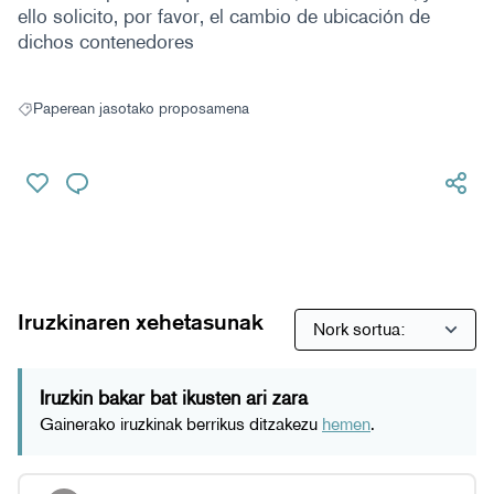
ello solicito, por favor, el cambio de ubicación de
dichos contenedores
Paperean jasotako proposamena
Paperean jasotako proposamena hautaketaren emaitzak
Iruzkinaren xehetasunak
Iruzkin bakar bat ikusten ari zara
Gainerako iruzkinak berrikus ditzakezu
hemen­
.