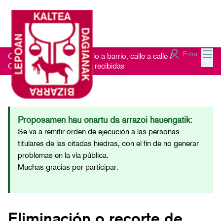
Menú
Entra
Getxo Txukun 2021 - Barrio a barrio, calle a calle
/
Menú 
Consulta las Sugerencias recibidas
Proposamen hau onartu da arrazoi hauengatik:
Se va a remitir orden de ejecución a las personas
titulares de las citadas hiedras, con el fin de no generar
problemas en la vía pública.
Muchas gracias por participar.
Eliminación o recorte de