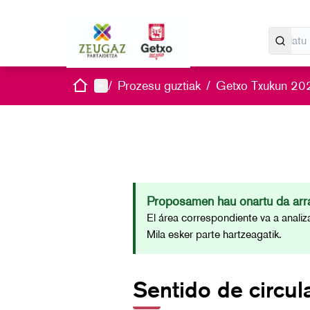
Hasiera
Menu nagusia
/
Prozesu guztiak
/
Getxo Txukun 202
Proposamen hau onartu da arra
El área correspondiente va a analiz
Mila esker parte hartzeagatik.
Sentido de circul