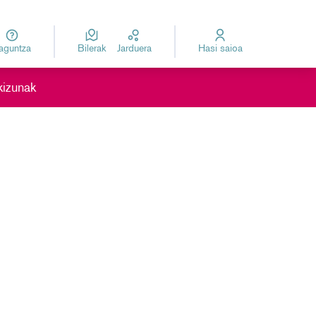
Laguntza
Bilerak
Jarduera
Hasi saioa
za
Elegir el idioma
kizunak