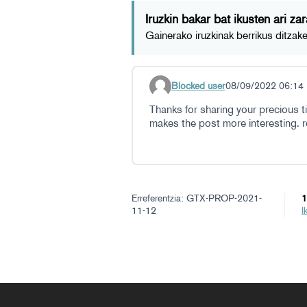
Iruzkin bakar bat ikusten ari zar
Gainerako iruzkinak berrikus ditzak
Blocked user
08/09/2022 06:14
Iruzkindu 21
Thanks for sharing your precious ti
makes the post more interesting. re
Erreferentzia: GTX-PROP-2021-
1
11-12