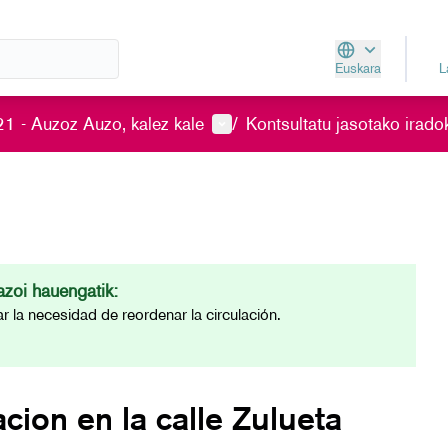
Euskara
Aukeratu hizkunt
Parte-hartzailearen menua
1 - Auzoz Auzo, kalez kale
/
Kontsultatu jasotako irado
zoi hauengatik:
ar la necesidad de reordenar la circulación.
acion en la calle Zulueta