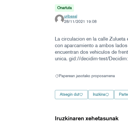
Onartuta
uribasal
28/11/2021 19:08
La circulacion en la calle Zuluet
con aparcamiento a ambos lados (e
encuentran dos vehiculos de frent
unica. gid://decidim-test/Decid
Paperean jasotako proposamena
Paperean jasotako proposamena hautaketa
Atsegin dut
Iruzkina
Parte
Iruzkinaren xehetasunak