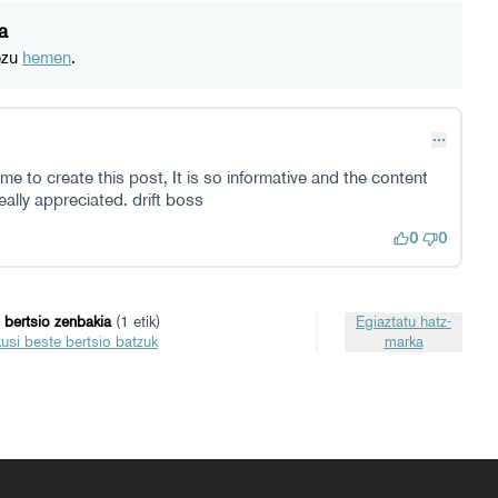
a
ezu
hemen­
.
me to create this post, It is so informative and the content
ally appreciated. drift boss
0
0
 bertsio zenbakia
(1 etik)
Egiaztatu hatz-
ikusi beste bertsio batzuk
marka