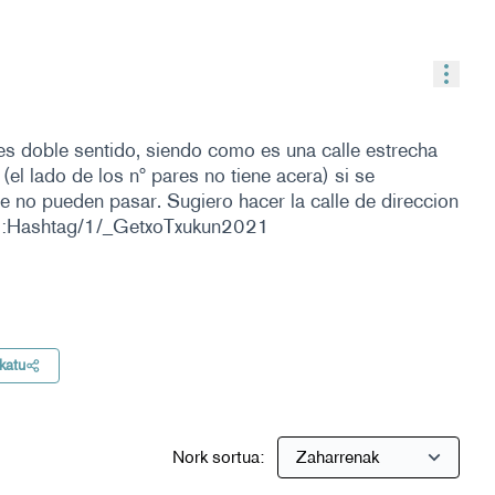
Balia
a es doble sentido, siendo como es una calle estrecha
l lado de los nº pares no tiene acera) si se
e no pueden pasar. Sugiero hacer la calle de direccion
im::Hashtag/1/_GetxoTxukun2021
ren emaitzak
katu
Nork sortua: