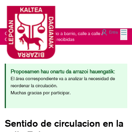
Menú
Entra
Getxo Txukun 2021 - Barrio a barrio, calle a calle
/
Menú 
Consulta las Sugerencias recibidas
Proposamen hau onartu da arrazoi hauengatik:
El área correspondiente va a analizar la necesidad de
reordenar la circulación.
Muchas gracias por participar.
Sentido de circulacion en la