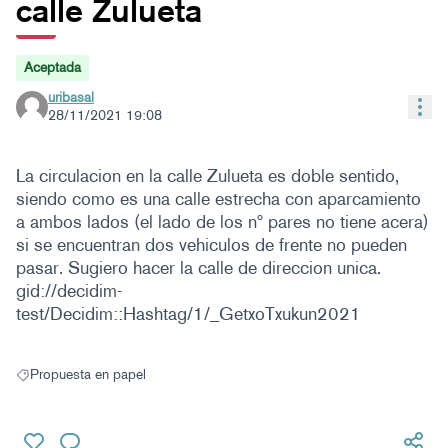
calle Zulueta
Aceptada
uribasal
Con
28/11/2021 19:08
La circulacion en la calle Zulueta es doble sentido,
siendo como es una calle estrecha con aparcamiento
a ambos lados (el lado de los nº pares no tiene acera)
si se encuentran dos vehiculos de frente no pueden
pasar. Sugiero hacer la calle de direccion unica.
gid://decidim-
test/Decidim::Hashtag/1/_GetxoTxukun2021
Propuesta en papel
Resultados al filtrar por: Propuesta en papel