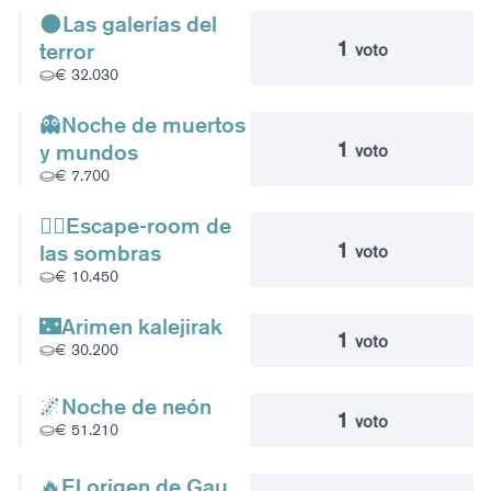
🌑Las galerías del
1
terror
voto
€ 32.030
👻Noche de muertos
1
y mundos
voto
€ 7.700
🧟‍♀️Escape-room de
1
las sombras
voto
€ 10.450
🌃Arimen kalejirak
1
voto
€ 30.200
🌌Noche de neón
1
voto
€ 51.210
🔥El origen de Gau