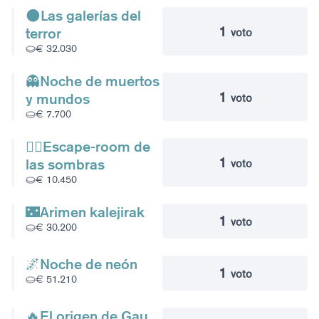
🌑Las galerías del
1
terror
voto
€ 32.030
👻Noche de muertos
1
y mundos
voto
€ 7.700
🧟‍♀️Escape-room de
1
las sombras
voto
€ 10.450
🌃Arimen kalejirak
1
voto
€ 30.200
🌌Noche de neón
1
voto
€ 51.210
🔥El origen de Gau