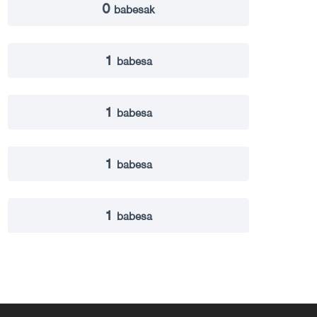
0
babesak
1
babesa
1
babesa
1
babesa
1
babesa