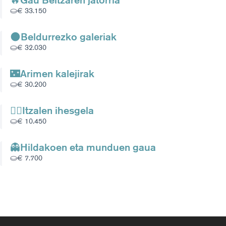
🔥Gau Beltzaren jatorria
€ 33.150
🌑Beldurrezko galeriak
€ 32.030
🌃Arimen kalejirak
€ 30.200
🧟‍♀️Itzalen ihesgela
€ 10.450
👻Hildakoen eta munduen gaua
€ 7.700