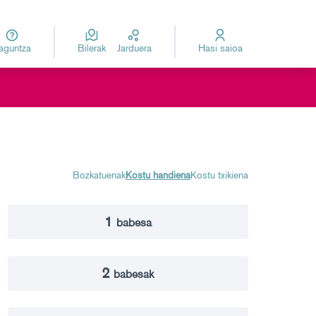
Laguntza
Bilerak
Jarduera
Hasi saioa
za
Elegir el idioma
Bozkatuenak
Kostu handiena
Kostu txikiena
1
babesa
2
babesak