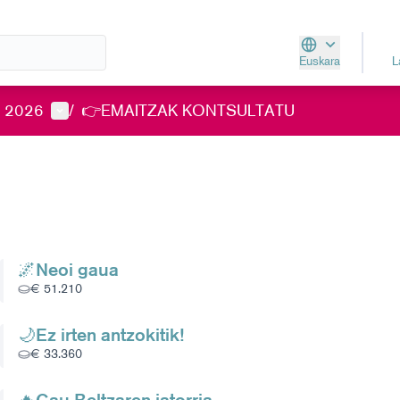
Euskara
Aukeratu hizkunt
Parte-hartzailearen menua
a 2026
/
👉EMAITZAK KONTSULTATU
🌌Neoi gaua
€ 51.210
🌙Ez irten antzokitik!
€ 33.360