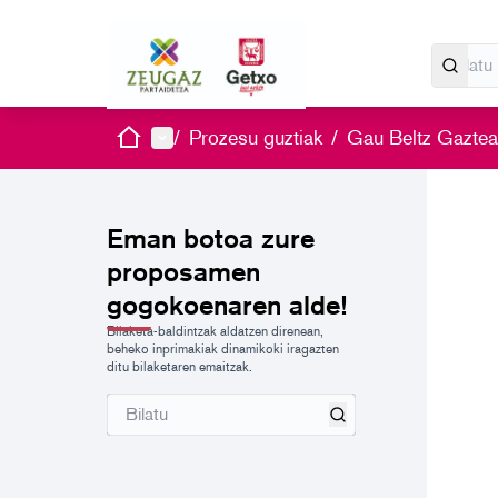
Hasiera
Menu nagusia
/
Prozesu guztiak
/
Gau Beltz Gazte
Eman botoa zure
proposamen
gogokoenaren alde!
Bilaketa-baldintzak aldatzen direnean,
beheko inprimakiak dinamikoki iragazten
ditu bilaketaren emaitzak.