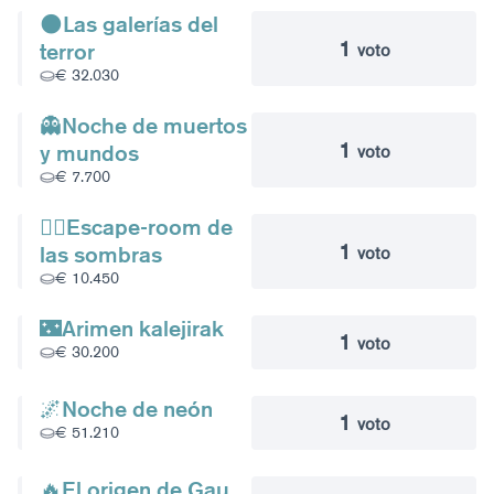
🌑Las galerías del
1
terror
voto
€ 32.030
👻Noche de muertos
1
y mundos
voto
€ 7.700
🧟‍♀️Escape-room de
1
las sombras
voto
€ 10.450
🌃Arimen kalejirak
1
voto
€ 30.200
🌌Noche de neón
1
voto
€ 51.210
🔥El origen de Gau