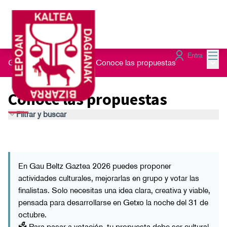
Menú
Entra
Menú 
Gau Beltz Gaztea 2026
/
Conoce las propuestas
Conoce las propuestas
Filtrar y buscar
En Gau Beltz Gaztea 2026 puedes proponer
actividades culturales, mejorarlas en grupo y votar las
finalistas. Solo necesitas una idea clara, creativa y viable,
pensada para desarrollarse en Getxo la noche del 31 de
octubre.
🗳️ Para pasar a votación, tu propuesta debe ser cultural