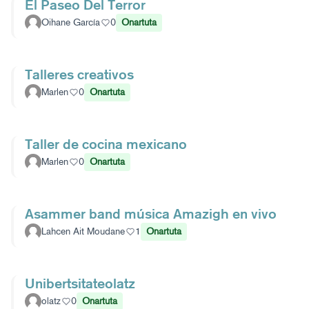
El Paseo Del Terror
Oihane García
0
Onartuta
Talleres creativos
Marlen
0
Onartuta
Taller de cocina mexicano
Marlen
0
Onartuta
Asammer band música Amazigh en vivo
Lahcen Ait Moudane
1
Onartuta
Unibertsitateolatz
olatz
0
Onartuta