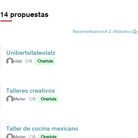
14 propuestas
Reciente
Aleatorio
A-Z (Alfabético)
Z-
Unibertsitateolatz
olatz
0
Onartuta
Talleres creativos
Marlen
0
Onartuta
Taller de cocina mexicano
Marlen
0
Onartuta