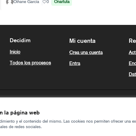
Oihane García
0
Onartuta
Decidim
Mi cuenta
Re
Inicio
Crea una cuenta
Act
Todos los procesos
Entra
Enc
Dat
en la página web
ndimiento y el contenido del mismo. Las cookies nos permiten ofrecer una ex
les de redes sociales.