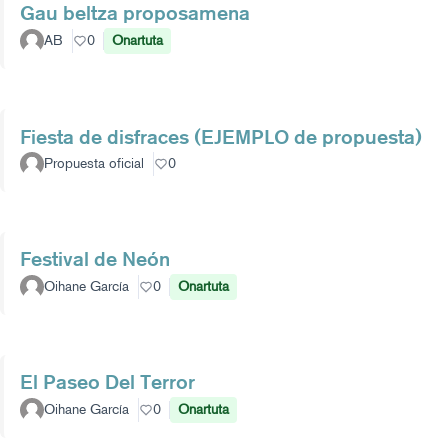
Gau beltza proposamena
AB
0
Onartuta
Fiesta de disfraces (EJEMPLO de propuesta)
Propuesta oficial
0
Festival de Neón
Oihane García
0
Onartuta
El Paseo Del Terror
Oihane García
0
Onartuta