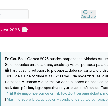
Castellano
Aukeratu hizkunt
Menú de usuario
aztea 2026
/
En Gau Beltz Gaztea 2026 puedes proponer actividades culturales
Solo necesitas una idea clara, creativa y viable, pensada para d
🗳️ Para pasar a votación, tu propuesta debe ser cultural o artís
19:00 del 31 de octubre y las 02:00 del 1 de noviembre, ser cla
Derechos Humanos y la normativa vigente, poder obtener los perm
actividad, público, lugar aproximado y artistas o referentes. Es
📍 El 6 de mayo nos vemos en TikiToki Zentroa para debatir, me
ℹ️
Más info sobre la participación y condiciones para crear propu