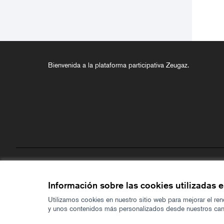
Bienvenida a la plataforma participativa Zeugaz.
Términos y condiciones de uso
Configuración de cookies
Información sobre las cookies utilizadas 
Utilizamos cookies en nuestro sitio web para mejorar el re
y unos contenidos más personalizados desde nuestros cana
Made with ❤️
Web creada con software libre.