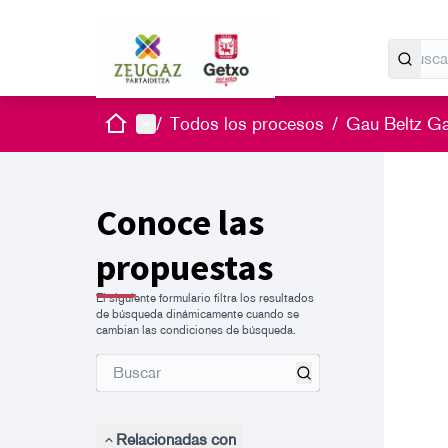
Inicio
Menú principal
/
Todos los procesos
/
Gau Beltz G
Conoce las
propuestas
El siguiente formulario filtra los resultados
de búsqueda dinámicamente cuando se
cambian las condiciones de búsqueda.
Relacionadas con