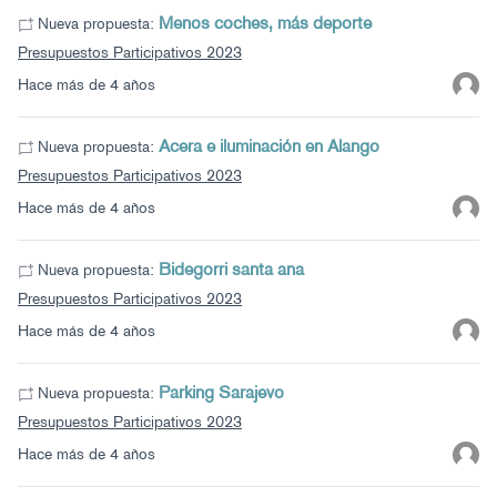
Menos coches, más deporte
Nueva propuesta:
Presupuestos Participativos 2023
Hace más de 4 años
Acera e iluminación en Alango
Nueva propuesta:
Presupuestos Participativos 2023
Hace más de 4 años
Bidegorri santa ana
Nueva propuesta:
Presupuestos Participativos 2023
Hace más de 4 años
Parking Sarajevo
Nueva propuesta:
Presupuestos Participativos 2023
Hace más de 4 años