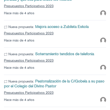
Presupuestos Participativos 2023
Hace más de 4 años
Mejora acceso a Zubileta Eskola
Nueva propuesta:
Presupuestos Participativos 2023
Hace más de 4 años
Soterramiento tendidos de telefonia
Nueva propuesta:
Presupuestos Participativos 2023
Hace más de 4 años
Peatonalización de la C/Gobela a su paso
Nueva propuesta:
por el Colegio del Divino Pastor
Presupuestos Participativos 2023
Hace más de 4 años