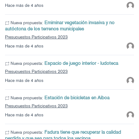
Hace más de 4 años
Emiminar vegetación invasiva y no
Nueva propuesta:
autóctona de los terrenos municipales
Presupuestos Participativos 2023
Hace más de 4 años
Espacio de juego interior - ludoteca
Nueva propuesta:
Presupuestos Participativos 2023
Hace más de 4 años
Estación de bicicletas en Aiboa
Nueva propuesta:
Presupuestos Participativos 2023
Hace más de 4 años
Fadura tiene que recuperar la calidad
Nueva propuesta:
perdida y que sea para todos los vecinos