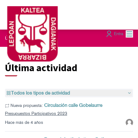
Menú
Entra
Últimas actividades
Última actividad
Todos los tipos de actividad
Circulación calle Gobelaurre
Nueva propuesta:
Presupuestos Participativos 2023
Hace más de 4 años