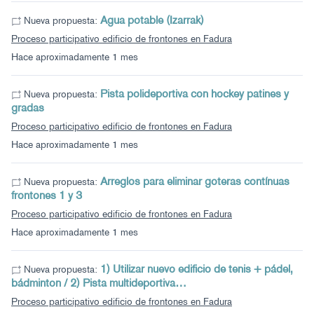
Agua potable (Izarrak)
Nueva propuesta:
Proceso participativo edificio de frontones en Fadura
Hace aproximadamente 1 mes
Pista polideportiva con hockey patines y
Nueva propuesta:
gradas
Proceso participativo edificio de frontones en Fadura
Hace aproximadamente 1 mes
Arreglos para eliminar goteras contínuas
Nueva propuesta:
frontones 1 y 3
Proceso participativo edificio de frontones en Fadura
Hace aproximadamente 1 mes
1) Utilizar nuevo edificio de tenis + pádel,
Nueva propuesta:
bádminton / 2) Pista multideportiva…
Proceso participativo edificio de frontones en Fadura