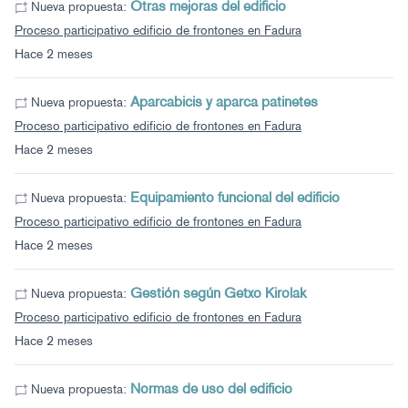
Otras mejoras del edificio
Nueva propuesta:
Proceso participativo edificio de frontones en Fadura
Hace 2 meses
Aparcabicis y aparca patinetes
Nueva propuesta:
Proceso participativo edificio de frontones en Fadura
Hace 2 meses
Equipamiento funcional del edificio
Nueva propuesta:
Proceso participativo edificio de frontones en Fadura
Hace 2 meses
Gestión según Getxo Kirolak
Nueva propuesta:
Proceso participativo edificio de frontones en Fadura
Hace 2 meses
Normas de uso del edificio
Nueva propuesta: