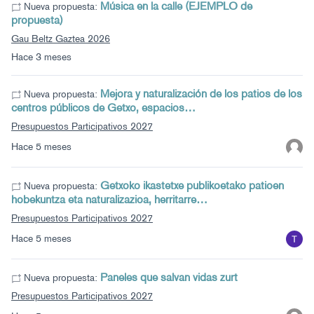
Música en la calle (EJEMPLO de
Nueva propuesta:
propuesta)
Gau Beltz Gaztea 2026
Hace 3 meses
Mejora y naturalización de los patios de los
Nueva propuesta:
centros públicos de Getxo, espacios…
Presupuestos Participativos 2027
Hace 5 meses
Getxoko ikastetxe publikoetako patioen
Nueva propuesta:
hobekuntza eta naturalizazioa, herritarre…
Presupuestos Participativos 2027
Hace 5 meses
Paneles que salvan vidas zurt
Nueva propuesta:
Presupuestos Participativos 2027