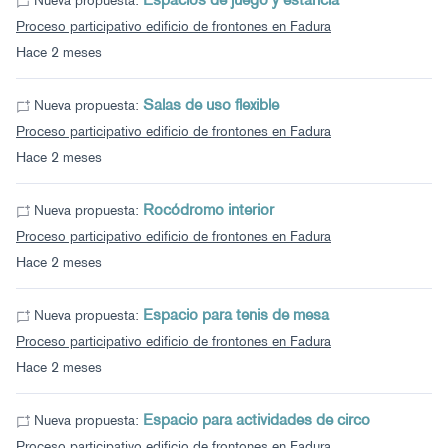
Nueva propuesta:
Proceso participativo edificio de frontones en Fadura
Hace 2 meses
Salas de uso flexible
Nueva propuesta:
Proceso participativo edificio de frontones en Fadura
Hace 2 meses
Rocódromo interior
Nueva propuesta:
Proceso participativo edificio de frontones en Fadura
Hace 2 meses
Espacio para tenis de mesa
Nueva propuesta:
Proceso participativo edificio de frontones en Fadura
Hace 2 meses
Espacio para actividades de circo
Nueva propuesta:
Proceso participativo edificio de frontones en Fadura