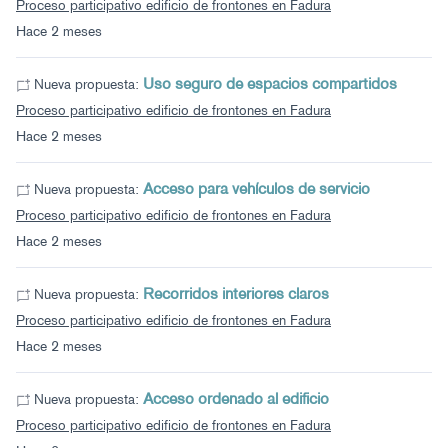
Proceso participativo edificio de frontones en Fadura
Hace 2 meses
Uso seguro de espacios compartidos
Nueva propuesta:
Proceso participativo edificio de frontones en Fadura
Hace 2 meses
Acceso para vehículos de servicio
Nueva propuesta:
Proceso participativo edificio de frontones en Fadura
Hace 2 meses
Recorridos interiores claros
Nueva propuesta:
Proceso participativo edificio de frontones en Fadura
Hace 2 meses
Acceso ordenado al edificio
Nueva propuesta:
Proceso participativo edificio de frontones en Fadura