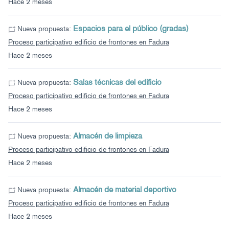
Hace 2 meses
Espacios para el público (gradas)
Nueva propuesta:
Proceso participativo edificio de frontones en Fadura
Hace 2 meses
Salas técnicas del edificio
Nueva propuesta:
Proceso participativo edificio de frontones en Fadura
Hace 2 meses
Almacén de limpieza
Nueva propuesta:
Proceso participativo edificio de frontones en Fadura
Hace 2 meses
Almacén de material deportivo
Nueva propuesta:
Proceso participativo edificio de frontones en Fadura
Hace 2 meses