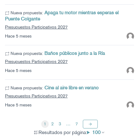
Apaga tu motor mientras esperas el
Nueva propuesta:
Puente Colgante
Presupuestos Participativos 2027
Hace 5 meses
Baños públicos junto a la Ría
Nueva propuesta:
Presupuestos Participativos 2027
Hace 5 meses
Cine al aire libre en verano
Nueva propuesta:
Presupuestos Participativos 2027
Hace 5 meses
1
2
3
…
7
Resultados por página:
100