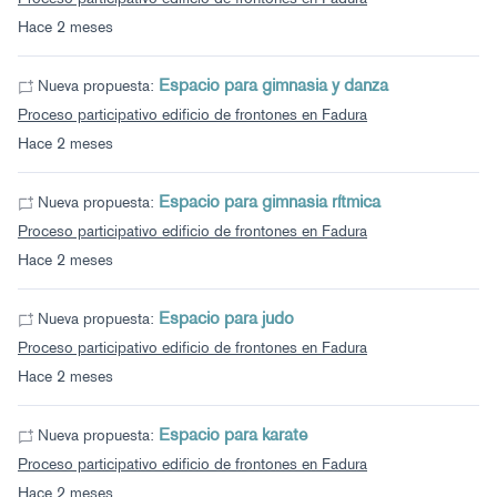
Hace 2 meses
Espacio para gimnasia y danza
Nueva propuesta:
Proceso participativo edificio de frontones en Fadura
Hace 2 meses
Espacio para gimnasia rítmica
Nueva propuesta:
Proceso participativo edificio de frontones en Fadura
Hace 2 meses
Espacio para judo
Nueva propuesta:
Proceso participativo edificio de frontones en Fadura
Hace 2 meses
Espacio para karate
Nueva propuesta:
Proceso participativo edificio de frontones en Fadura
Hace 2 meses