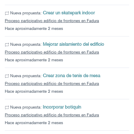
Crear un skatepark indoor
Nueva propuesta:
Proceso participativo edificio de frontones en Fadura
Hace aproximadamente 2 meses
Mejorar aislamiento del edificio
Nueva propuesta:
Proceso participativo edificio de frontones en Fadura
Hace aproximadamente 2 meses
Crear zona de tenis de mesa
Nueva propuesta:
Proceso participativo edificio de frontones en Fadura
Hace aproximadamente 2 meses
Incorporar botiquín
Nueva propuesta:
Proceso participativo edificio de frontones en Fadura
Hace aproximadamente 2 meses