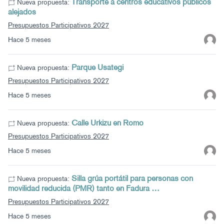
Transporte a centros educativos públicos
Nueva propuesta:
alejados
Presupuestos Participativos 2027
Hace 5 meses
Parque Usategi
Nueva propuesta:
Presupuestos Participativos 2027
Hace 5 meses
Calle Urkizu en Romo
Nueva propuesta:
Presupuestos Participativos 2027
Hace 5 meses
Silla grúa portátil para personas con
Nueva propuesta:
movilidad reducida (PMR) tanto en Fadura …
Presupuestos Participativos 2027
Hace 5 meses