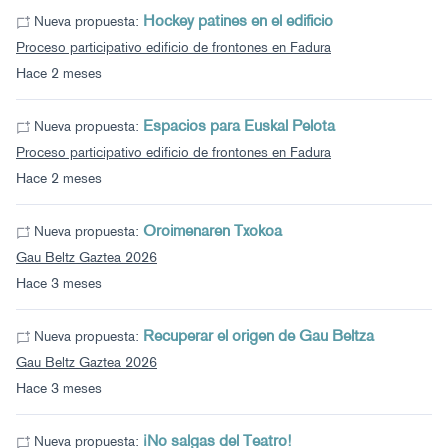
Hockey patines en el edificio
Nueva propuesta:
Proceso participativo edificio de frontones en Fadura
Hace 2 meses
Espacios para Euskal Pelota
Nueva propuesta:
Proceso participativo edificio de frontones en Fadura
Hace 2 meses
Oroimenaren Txokoa
Nueva propuesta:
Gau Beltz Gaztea 2026
Hace 3 meses
Recuperar el origen de Gau Beltza
Nueva propuesta:
Gau Beltz Gaztea 2026
Hace 3 meses
¡No salgas del Teatro!
Nueva propuesta: