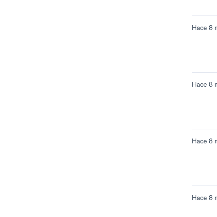
Hace 8 
Hace 8 
Hace 8 
Hace 8 