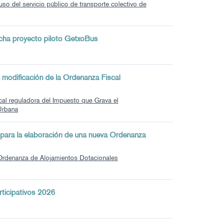
 del servicio público de transporte colectivo de
cha proyecto piloto GetxoBus
 modificación de la Ordenanza Fiscal
cal reguladora del Impuesto que Grava el
Urbana
 para la elaboración de una nueva Ordenanza
 Ordenanza de Alojamientos Dotacionales
ticipativos 2026