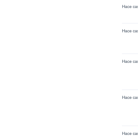
Hace cas
Hace cas
Hace cas
Hace cas
Hace cas