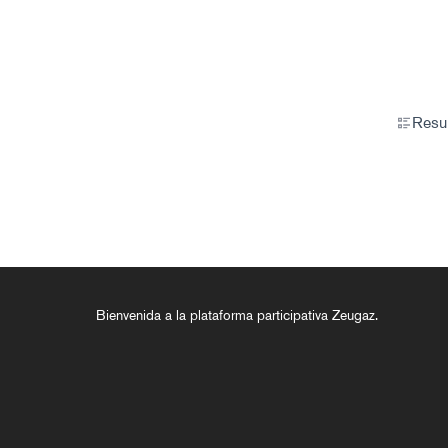
Resul
Bienvenida a la plataforma participativa Zeugaz.