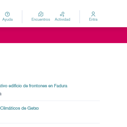
Ayuda
Encuentros
Actividad
Entra
za
Elegir el idioma
tivo edificio de frontones en Fadura
a
Climáticos de Getxo