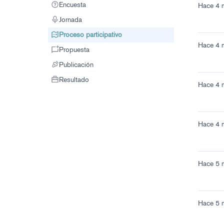
Encuesta
Encuesta
Hace 4 
Jornada
Jornada
Proceso participativo
Proceso participativo
Hace 4 
Propuesta
Propuesta
Publicación
Publicación
Resultado
Resultado
Hace 4 
Hace 4 
Hace 5 
Hace 5 