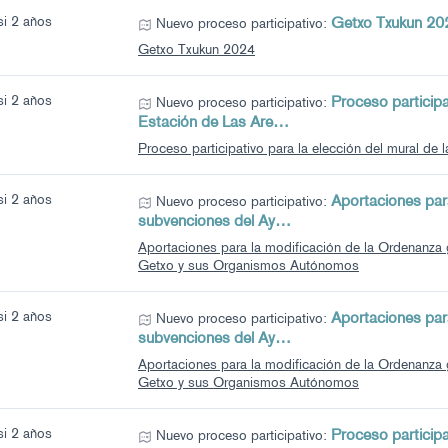
i 2 años
Getxo Txukun 20
Nuevo proceso participativo:
Getxo Txukun 2024
i 2 años
Proceso participat
Nuevo proceso participativo:
Estación de Las Are…
Proceso participativo para la elección del mural de 
i 2 años
Aportaciones par
Nuevo proceso participativo:
subvenciones del Ay…
Aportaciones para la modificación de la Ordenanza
Getxo y sus Organismos Autónomos
i 2 años
Aportaciones par
Nuevo proceso participativo:
subvenciones del Ay…
Aportaciones para la modificación de la Ordenanza
Getxo y sus Organismos Autónomos
i 2 años
Proceso participat
Nuevo proceso participativo: