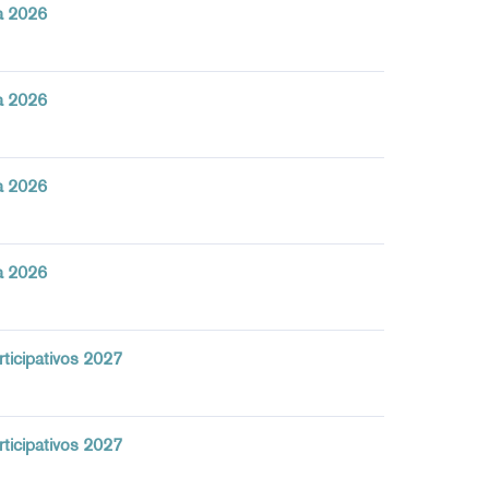
a 2026
a 2026
a 2026
a 2026
ticipativos 2027
ticipativos 2027