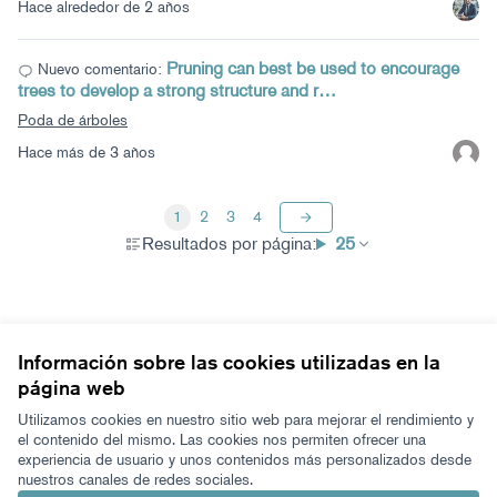
Hace alrededor de 2 años
Pruning can best be used to encourage
Nuevo comentario:
trees to develop a strong structure and r…
Poda de árboles
Hace más de 3 años
1
2
3
4
Resultados por página:
25
Información sobre las cookies utilizadas en la
página web
Términos y condiciones de uso
Configuración de cookies
Utilizamos cookies en nuestro sitio web para mejorar el rendimiento y
Zeugaz en X
Zeugaz en Facebook
Zeugaz en Instagram
Zeugaz en YouTube
Zeugaz en GitHub
el contenido del mismo. Las cookies nos permiten ofrecer una
experiencia de usuario y unos contenidos más personalizados desde
(Enlace externo)
(Enlace externo)
(Enlace externo)
(Enlace externo)
(Enlace externo)
nuestros canales de redes sociales.
Castellano
Aukeratu hizkuntza
Elegir el idioma