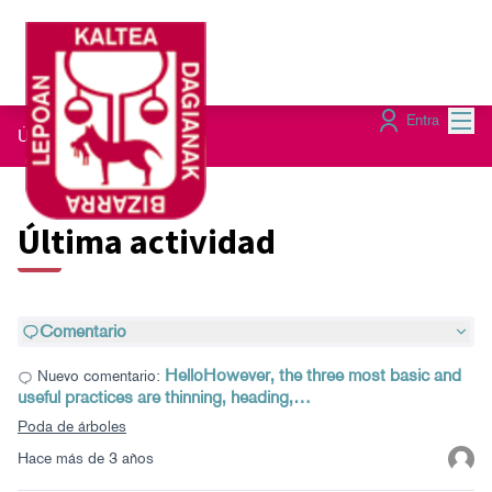
Menú
Entra
Últimas actividades
Última actividad
Comentario
HelloHowever, the three most basic and
Nuevo comentario:
useful practices are thinning, heading,…
Poda de árboles
Hace más de 3 años