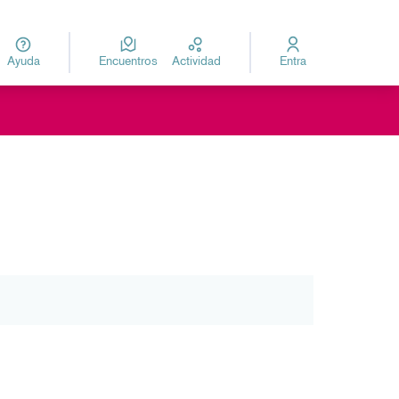
Ayuda
Encuentros
Actividad
Entra
za
Elegir el idioma